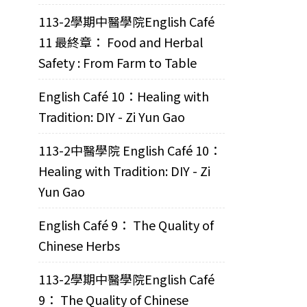
113-2學期中醫學院English Café
11 最終章： Food and Herbal
Safety : From Farm to Table
English Café 10：Healing with
Tradition: DIY - Zi Yun Gao
113-2中醫學院 English Café 10：
Healing with Tradition: DIY - Zi
Yun Gao
English Café 9： The Quality of
Chinese Herbs
113-2學期中醫學院English Café
9： The Quality of Chinese