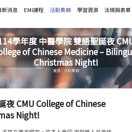
Jump to Main content
Jump to Navigation
最新消息
EMI課程
活動集錦
學習資源
法規與表單
114學年度 中醫學院 雙語聖誕夜 CM
ollege of Chinese Medicine – Bilingu
您在這裡
Christmas Night!
首頁
-
活動集錦
MU College of Chinese
tmas Night!
，尤其在西方國家，許多人會回 家與親人共度佳