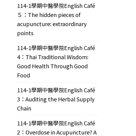
114-1學期中醫學院English Café
５：The hidden pieces of
acupuncture: extraordinary
points
114-1學期中醫學院English Café
4：Thai Traditional Wisdom:
Good Health Through Good
Food
114-1學期中醫學院English Café
3：Auditing the Herbal Supply
Chain
114-1學期中醫學院English Café
2：Overdose in Acupuncture? A