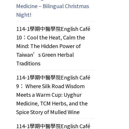
Medicine – Bilingual Christmas
Night!
114-1學期中醫學院English Café
10：Cool the Heat, Calm the
Mind: The Hidden Power of
Taiwan’s Green Herbal
Traditions
114-1學期中醫學院English Café
9： Where Silk Road Wisdom
Meets a Warm Cup: Uyghur
Medicine, TCM Herbs, and the
Spice Story of Mulled Wine
114-1學期中醫學院English Café