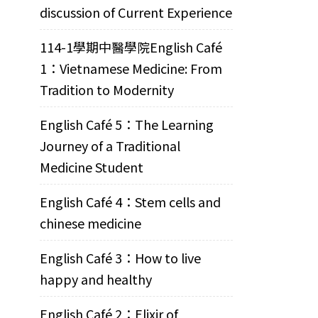
discussion of Current Experience
114-1學期中醫學院English Café
1：Vietnamese Medicine: From
Tradition to Modernity
English Café 5：The Learning
Journey of a Traditional
Medicine Student
English Café 4：Stem cells and
chinese medicine
English Café 3：How to live
happy and healthy
English Café 2：Elixir of