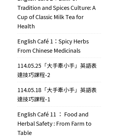
Tradition and Spices Culture: A
Cup of Classic Milk Tea for
Health
English Café 1：Spicy Herbs
From Chinese Medicinals
114.05.25「大手牽小手」英語表
達技巧課程-2
114.05.18「大手牽小手」英語表
達技巧課程-1
English Café 11 ： Food and
Herbal Safety : From Farm to
Table