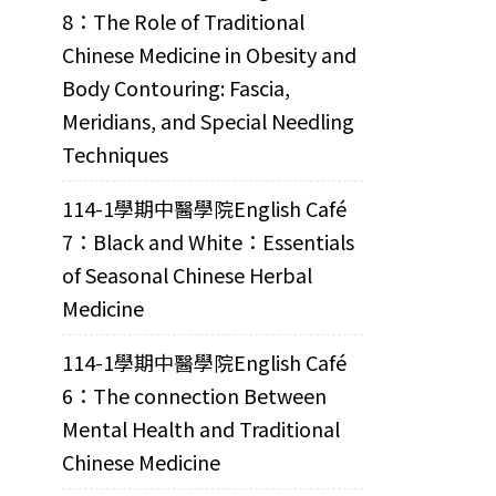
8：The Role of Traditional
Chinese Medicine in Obesity and
Body Contouring: Fascia,
Meridians, and Special Needling
Techniques
114-1學期中醫學院English Café
7：Black and White：Essentials
of Seasonal Chinese Herbal
Medicine
114-1學期中醫學院English Café
6：The connection Between
Mental Health and Traditional
Chinese Medicine