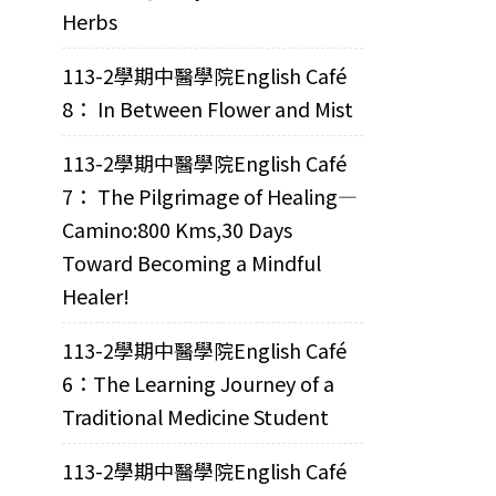
Herbs
113-2學期中醫學院English Café
8： In Between Flower and Mist
113-2學期中醫學院English Café
7： The Pilgrimage of Healing—
Camino:800 Kms,30 Days
Toward Becoming a Mindful
Healer!
113-2學期中醫學院English Café
6：The Learning Journey of a
Traditional Medicine Student
113-2學期中醫學院English Café