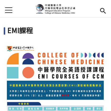
Jump to Main content
Jump to Navigation
首頁
首頁
EMI課程
最新消息
EMI課程
活動集錦
學習資源
法規與表單
雙語中心
(link is external)
中醫學院
(link is external)