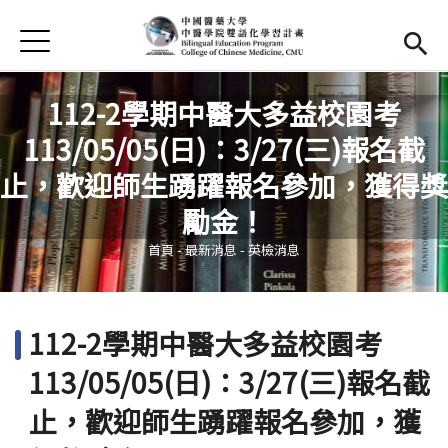
Jump to Main content
Jump to Navigation
首頁
首頁
112-2學期中醫大多益校園考
最新消息
113/05/05(日)：3/27(三)報名截
EMI課程
止，歡迎師生踴躍報名參加，獲得獎
您在這裡
勵金！
活動集錦
首頁
-
最新消息
-
英檢消息
學習資源
法規與表單
112-2學期中醫大多益校園考
雙語中心
(link is external)
113/05/05(日)：3/27(三)報名截
中醫學院
(link is external)
止，歡迎師生踴躍報名參加，獲