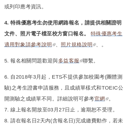
external)
或列印應考資訊。
4.
特殊優惠考生勿使用網路報名，請提供相關證明
文件、照片電子檔至校方窗口報名。
特殊優惠考生
(link is external)
(link is
適用對象請參考說明
、
照片規格說明
、。
external)
(link is external)
5.
報名相關問題歡迎與
多益客服
聯繫。
6.
自2018年3月起，ETS不提供參加校園考(團體測
驗)之考生證書申請服務，且成績單樣式和TOEIC公
(link is
開測驗之成績單不同。詳細說明可參考
官網
。
external)
7. 線上報名開放至03月27日止，逾期恕不受理。
8. 請在報名日2天內(含報名日)完成繳費動作，若未