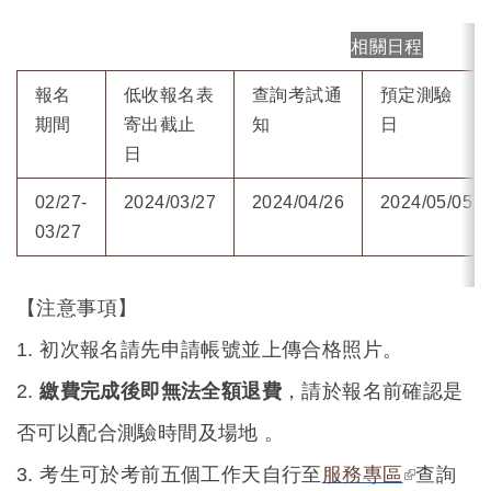
相關日程
報名
低收報名表
查詢考試通
預定測驗
期間
寄出截止
知
日
日
02/27-
2024/03/27
2024/04/26
2024/05/05
03/27
【注意事項】
1. 初次報名請先申請帳號並上傳合格照片。
2.
繳費完成後即無法全額退費
，請於報名前確認是
否可以配合測驗時間及場地 。
(link is
3. 考生可於考前五個工作天自行至
服務專區
查詢