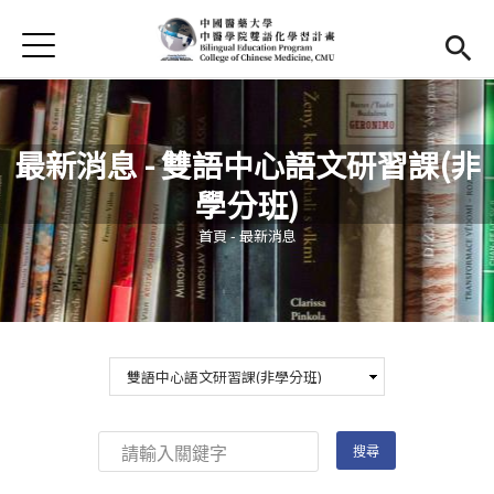
Jump to Main content
Jump to Navigation
首頁
首頁
最新消息
最新消息 - 雙語中心語文研習課(非
EMI課程
學分班)
您在這裡
活動集錦
首頁
-
最新消息
學習資源
法規與表單
雙語中心
(link is external)
中醫學院
(link is external)