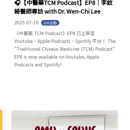
🎧【中醫藥TCM Podcast】EP8｜李紋
綺醫師專訪 with Dr. Wen-Chi Lee
2025-07-10
EMI活動
《中醫藥 TCM Podcast》EP8 已上架至
Youtube、Apple Podcasts、Spotify 平台！ The
"Traditional Chinese Medicine (TCM) Podcast"
EP8 is now available on Youtube, Apple
Podcasts and Spotify!