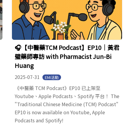
🎧【中醫藥TCM Podcast】EP10｜黃君
璧藥師專訪 with Pharmacist Jun-Bi
Huang
2025-07-31
EMI活動
《中醫藥 TCM Podcast》EP10 已上架至
Youtube、Apple Podcasts、Spotify 平台！ The
"Traditional Chinese Medicine (TCM) Podcast"
EP10 is now available on Youtube, Apple
Podcasts and Spotify!