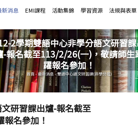
Jump to Main content
Jump to Navigation
最新消息
EMI課程
活動集錦
學習資源
法規與表單
112-2學期雙語中心非學分語文研習課
爐-報名截至113/2/26(一)，敬請師生
您在這裡
躍報名參加！
首頁
-
最新消息
-
雙語中心語文研習課(非學分班)
語文研習課出爐-報名截至
生踴躍報名參加！