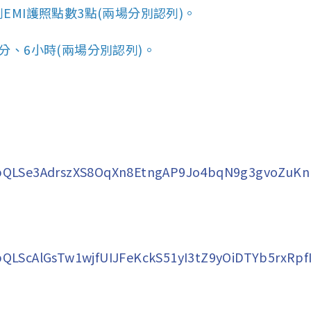
EMI護照點數3點(兩場分別認列)。
分、6小時(兩場分別認列)。
FAIpQLSe3AdrszXS8OqXn8EtngAP9Jo4bqN9g3gvoZuKn
AIpQLScAlGsTw1wjfUIJFeKckS51yI3tZ9yOiDTYb5rxRp