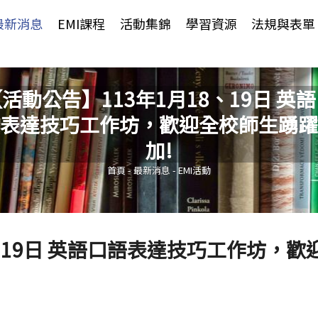
Jump to Main content
Jump to Navigation
最新消息
EMI課程
活動集錦
學習資源
法規與表單
活動公告】113年1月18、19日 英
表達技巧工作坊，歡迎全校師生踴躍
您在這裡
加!
首頁
-
最新消息
-
EMI活動
、19日 英語口語表達技巧工作坊，歡