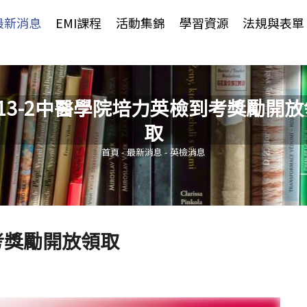
Jump to Main content
Jump to Navigation
最新消息
EMI課程
活動集錦
學習資源
法規與表單
113-2中醫學院培力英檢到考獎勵開放
取
您在這裡
首頁
-
最新消息
-
英檢消息
到考獎勵開放領取