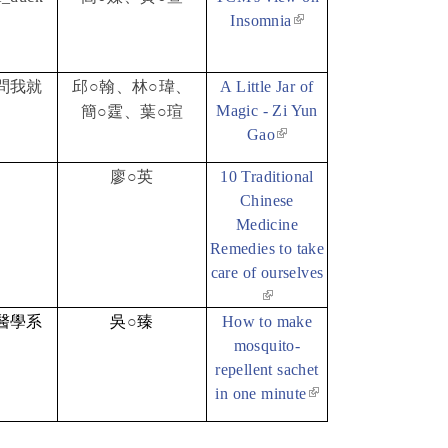
(link is
Insomnia
external)
問我就
邱
○
翰、林
○
瑋、
A Little Jar of
Magic - Zi Yun
簡
○
霆、葉
○
瑄
(link is external)
Gao
廖
○
英
10 Traditional
Chinese
Medicine
Remedies to take
care of ourselves
(link is external)
醫學系
吳
○
臻
How to make
mosquito-
repellent sachet
(link is
in one minute
external)