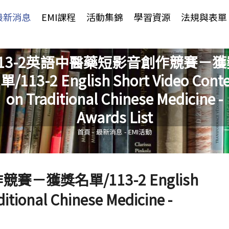
Jump to Main content
Jump to Navigation
最新消息
EMI課程
活動集錦
學習資源
法規與表單
113-2英語中醫藥短影音創作競賽－獲
單/113-2 English Short Video Conte
on Traditional Chinese Medicine -
您在這裡
Awards List
首頁
-
最新消息
-
EMI活動
賽－獲獎名單/113-2 English
ditional Chinese Medicine -