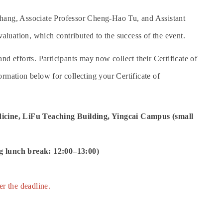
hang, Associate Professor Cheng-Hao Tu, and Assistant
aluation, which contributed to the success of the event.
and efforts. Participants may now collect their Certificate of
formation below for collecting your Certificate of
dicine, LiFu Teaching Building, Yingcai Campus (small
g lunch break: 12:00–13:00)
er the deadline.