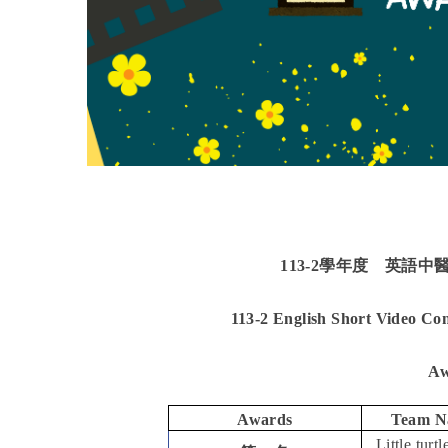
113-2
學年度 英語中
113-2 English Short Video Con
Aw
Awards
Team N
Little turt