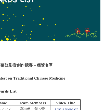
醫藥短影音創作競賽－獲獎名單
test on Traditional Chinese Medicine
ards List
ame
Team Members
Video Title
le_duck
高
○
媃、黃
○
萱
TCM's view on