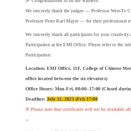
🎉
Congratulations to all the winners!
We sincerely thank the judges — Professor Wen-Te C
Professor Peter Karl Mayer — for their professional ev
We sincerely thank all participants for your creativity 
Participation at the EMI Office. Please refer to the in
Participation:
Location: EMI Office, 11F, College of Chinese Me
office located between the six elevators)
Office Hours: Mon-Fri, 08:00–17:00 (Closed durin
Deadline:
July 11, 2025 (Fri) 17:00
※ Please note that certificates will not be available aft
--