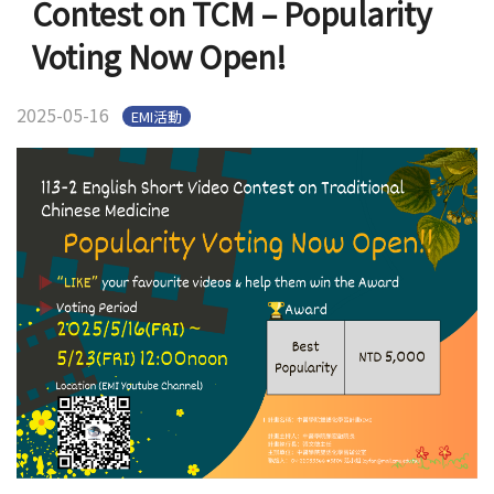
Contest on TCM – Popularity
官方YouTube
(link is external)
Voting Now Open!
2025-05-16
EMI活動