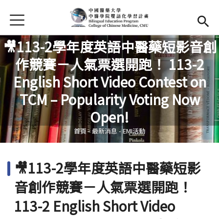
Jump to Main content
Jump to Navigation
首頁
首頁
🎥113-2學年度英語中醫藥短影音創
最新消息
作競賽－人氣票選開跑！ 113-2
English Short Video Contest on
EMI課程
您在這裡
TCM – Popularity Voting Now
活動集錦
Open!
學習資源
首頁
-
最新消息
-
EMI活動
法規與表單
🎥113-2學年度英語中醫藥短影
雙語中心
(link is external)
音創作競賽－人氣票選開跑！
中醫學院
(link is external)
113-2 English Short Video