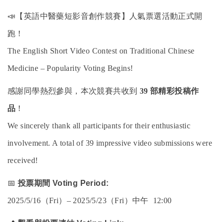
📣
【英語中醫藥短影音創作競賽】人氣票選活動正式開
跑！
The English Short Video Contest on Traditional Chinese
Medicine – Popularity Voting Begins!
感謝同學熱烈參與，本次競賽共收到
39
部精彩投稿作
品
！
We sincerely thank all participants for their enthusiastic
involvement. A total of 39 impressive video submissions were
received!
📅
投票期間
Voting Period:
2025/5/16
（
Fri
）
– 2025/5/23
（
Fri
）中午
12:00