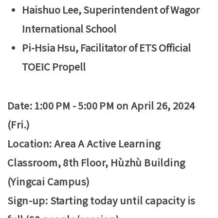
Haishuo Lee, Superintendent of Wagor
International School
Pi-Hsia Hsu, Facilitator of ETS Official
TOEIC Propell
Date: 1:00 PM - 5:00 PM on April 26, 2024
(Fri.)
Location: Area A Active Learning
Classroom, 8th Floor, Hùzhù Building
(Yingcai Campus)
Sign-up: Starting today until capacity is