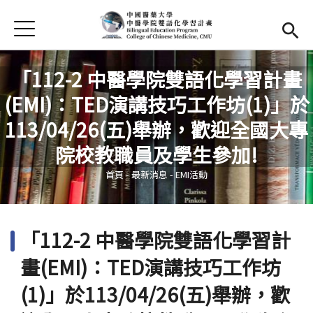
Jump to Main content
Jump to Navigation
首頁
首頁
「112-2 中醫學院雙語化學習計畫
最新消息
(EMI)：TED演講技巧工作坊(1)」於
EMI課程
113/04/26(五)舉辦，歡迎全國大專
您在這裡
院校教職員及學生參加!
活動集錦
首頁
-
最新消息
-
EMI活動
學習資源
法規與表單
「112-2 中醫學院雙語化學習計
雙語中心
(link is external)
畫(EMI)：TED演講技巧工作坊
中醫學院
(link is external)
(1)」於113/04/26(五)舉辦，歡