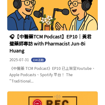
🎧【中醫藥TCM Podcast】EP10｜黃君
璧藥師專訪 with Pharmacist Jun-Bi
Huang
2025-07-31
EMI活動
《中醫藥 TCM Podcast》EP10 已上架至Youtube、
Apple Podcasts、Spotify 平台！ The
"Traditional...