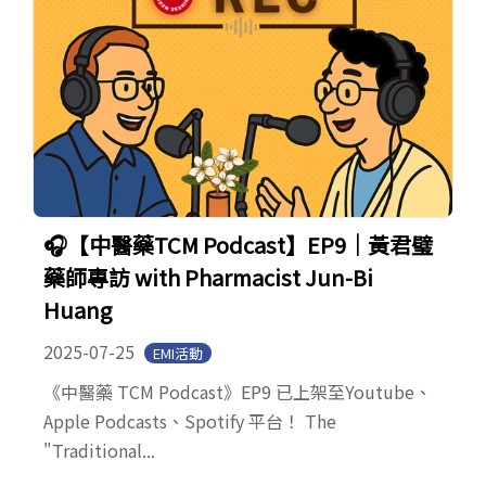
🎧【中醫藥TCM Podcast】EP9｜黃君璧
藥師專訪 with Pharmacist Jun-Bi
Huang
2025-07-25
EMI活動
《中醫藥 TCM Podcast》EP9 已上架至Youtube、
Apple Podcasts、Spotify 平台！ The
"Traditional...