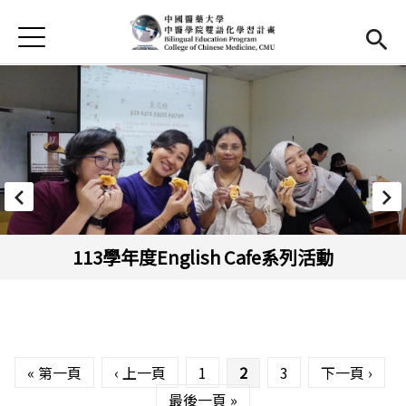
Jump to Main content
Jump to Navigation
首頁
首頁
最新消息
EMI課程
活動集錦
學習資源
113學年度English Cafe系列活動
法規與表單
雙語中心
(link is external)
頁面
中醫學院
(link is external)
« 第一頁
‹ 上一頁
1
2
3
下一頁 ›
最後一頁 »