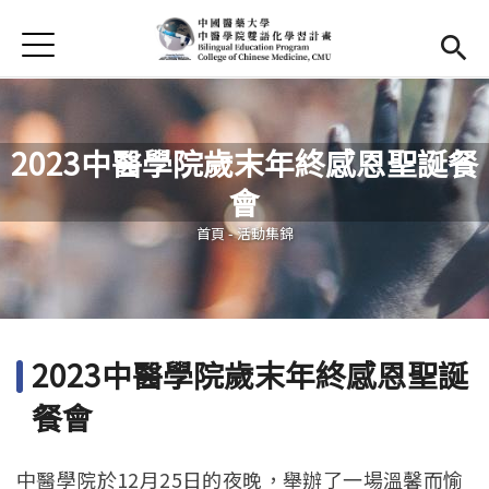
Jump to Main content
Jump to Navigation
首頁
首頁
最新消息
2023中醫學院歲末年終感恩聖誕餐
EMI課程
會
您在這裡
活動集錦
首頁
-
活動集錦
學習資源
法規與表單
2023中醫學院歲末年終感恩聖誕
雙語中心
(link is external)
餐會
中醫學院
(link is external)
中醫學院於12月25日的夜晚，舉辦了一場溫馨而愉